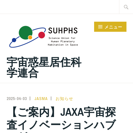
コ
検
ン
索:
テ
メニュー
ン
ツ
へ
宇宙惑星居住科
ス
キ
学連合
ッ
プ
2025-04-03
JASMA
お知らせ
【ご案内】JAXA宇宙探
査イノベーションハブ