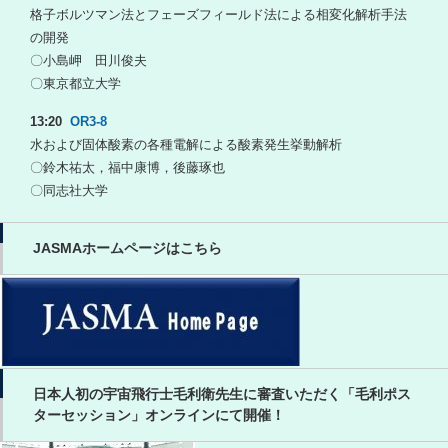
格子ボルツマン法とフェーズフィールド法による相変化解析手法
の開発
〇小島岬 田川俊夫
〇東京都立大学
13:20
OR3-8
水および固体酸素の各種電解による酸素発生挙動解析
〇鈴木祐太，福中康博，後藤琢也
〇同志社大学
JASMAホームページはこちら
日本人初の宇宙飛行士毛利衛先生に審査いただく「毛利ポス
ターセッション」オンラインにて開催！