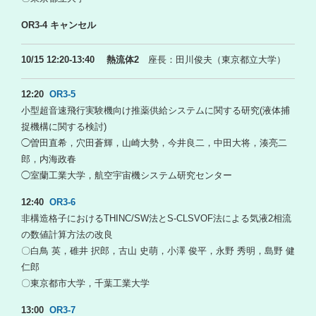
OR3-4 キャンセル
10/15 12:20-13:40 熱流体2
座長：田川俊夫（東京都立大学）
12:20
OR3-5
小型超音速飛行実験機向け推薬供給システムに関する研究(液体捕
捉機構に関する検討)
◯曽田直希，穴田蒼輝，山崎大勢，今井良二，中田大将，湊亮二
郎，内海政春
◯室蘭工業大学，航空宇宙機システム研究センター
12:40
OR3-6
非構造格子におけるTHINC/SW法とS-CLSVOF法による気液2相流
の数値計算方法の改良
〇白鳥 英，碓井 択郎，古山 史萌，小澤 俊平，永野 秀明，島野 健
仁郎
〇東京都市大学，千葉工業大学
13:00
OR3-7