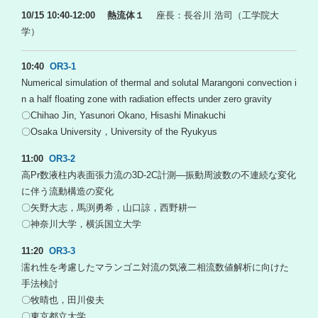
10/15 10:40-12:00 熱流体１
座長：長谷川 浩司（工学院大
学）
10:40
OR3-1
Numerical simulation of thermal and solutal Marangoni convection i
n a half floating zone with radiation effects under zero gravity
〇Chihao Jin, Yasunori Okano, Hisashi Minakuchi
〇Osaka University，University of the Ryukyus
11:00
OR3-2
高Pr数液柱内表面張力流の3D-2C計測—振動周波数の不連続な変化
に伴う流動構造の変化
〇矢野大志，馬渕勇希，山口諒，西野耕一
〇神奈川大学，横浜国立大学
11:20
OR3-3
濡れ性を考慮したマランゴニ対流の気液二相流数値解析に向けた
手法検討
〇牧晴也，田川俊夫
〇東京都立大学