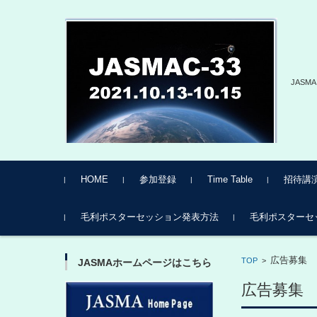
JAS
コンテンツに移動
HOME
参加登録
Time Table
招待講
10月13
10月14
毛利ポスターセッション発表方法
毛利ポスターセ
毛利ポスターセッ
毛利ポスターセッ
毛利ポスターセッ
広告募集
TOP
>
JASMAホームページはこちら
広告募集