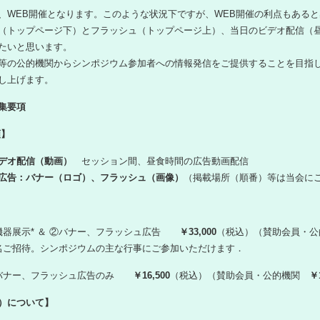
、WEB開催となります。このような状況下ですが、WEB開催の利点もあると感
（トップページ下）とフラッシュ（トップページ上）、当日のビデオ配信（
たいと思います。
等の公的機関からシンポジウム参加者への情報発信をご提供することを目指
し上げます。
集要項
類】
ビデオ配信（動画）
セッション間、昼食時間の広告動画配信
広告：バナー（ロゴ）、フラッシュ（画像）
（掲載場所（順番）等は当会に
機器展示* ＆ ②バナー、フラッシュ広告
￥33,000
（税込）（賛助会員・
名ご招待。シンポジウムの主な行事にご参加いただけます．
バナー、フラッシュ広告のみ
￥16,500
（税込）（賛助会員・公的機関
￥1
）について】