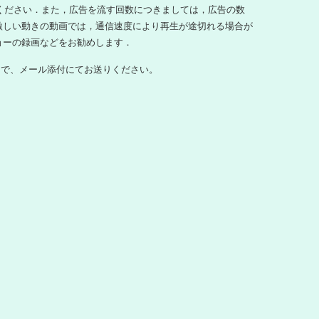
てください．また，広告を流す回数につきましては，広告の数
激しい動きの動画では，通信速度により再生が途切れる場合が
ョーの録画などをお勧めします．
nfo）まで、メール添付にてお送りください。