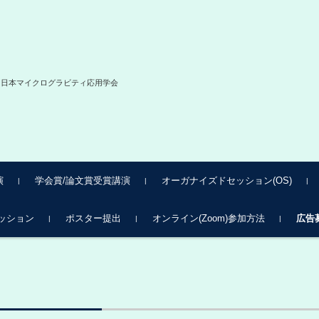
MA 日本マイクログラビティ応用学会
演
学会賞/論文賞受賞講演
オーガナイズドセッション(OS)
日 招待講演
日 招待講演
OS1 宇宙惑星居住
OS2 ECLSSの展望
OS3 国際宇宙ステーショ
OS4 微小重力燃焼研究の
OS5 宇宙探査に向けたオー
ッション
ポスター提出
オンライン(Zoom)参加方法
広告
ン沸騰・二相流実験ＴＰＦ
最前線
プンイノベーションの取り
（Two Phase Flow)
組み
ション 1
ション 2
ション 3