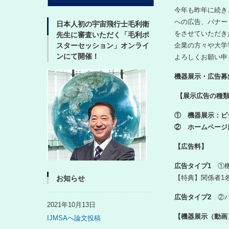
今年も昨年に続き
への広告、バナー
日本人初の宇宙飛行士毛利衛
をさせていただき
先生に審査いただく「毛利ポ
企業の方々や大学
スターセッション」オンライ
ンにて開催！
よろしくお願い申
機器展示・広告募
【展示広告の種
① 機器展示：
② ホームページ
【広告料】
広告タイプ1
①
【特典】関係者1
お知らせ
広告タイプ2
②
2021年10月13日
【機器展示（動画
IJMSAへ論文投稿