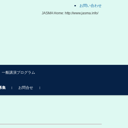
お問い合わせ
JASMA Home: http://www.jasma.info/
一般講演プログラム
物質科学 OR1
燃焼 OR2
熱流体 OR3
募集
お問合せ