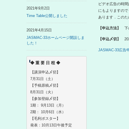
ビデオ広告の時間
2021年9月2日
にもよりますので
Time Table公開しました
あります．このた
【申込方法】
下
2021年4月15日
JASMAC-33ホームページ開設しま
【申込〆切】
2
した！
JASMAC-33広
◆ 重 要 日 程 ◆
【講演申込〆切】
7月31日（土）
【予稿原稿〆切】
8月31日（火）
【参加登録〆切】
1期： 9月13日（月）
2期： 10月6日（水）
【毛利ポスター】
発表：10月13日午後予定