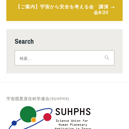
ナ
【ご案内】宇宙から安全を考える会 講演
会8/20
ビ
ゲ
ー
Search
シ
検
ョ
索:
ン
宇宙惑星居住科学連合(SUHPHS)