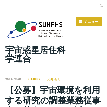
コ
検
ン
索:
テ
メニュー
ン
ツ
へ
宇宙惑星居住科
ス
キ
学連合
ッ
プ
2024-08-09
SUHPHS
お知らせ
【公募】宇宙環境を利用
する研究の調整業務従事