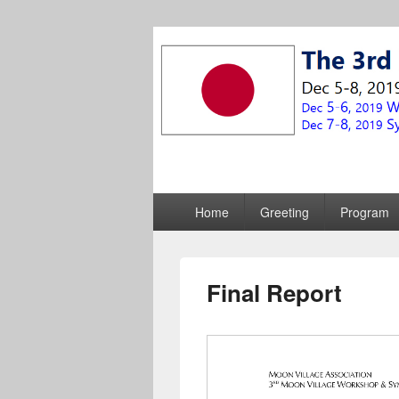
The 3rd Inter
メ
Home
Greeting
Program
Symposium
イ
ン
メ
ニ
Final Report
ュ
ー