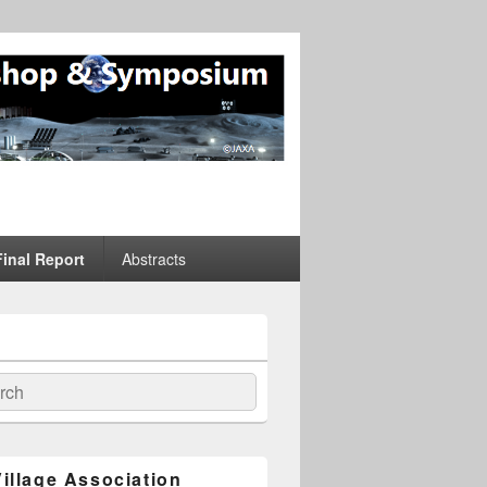
kshop &
Final Report
Abstracts
illage Association