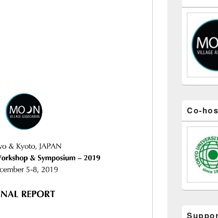
ィ
ジ
ェ
ッ
ト
エ
リ
ア
Co-hos
Suppor