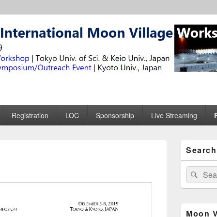
national Moon Village Wor
Registration
LOC
Sponsorship
Live Streaming
メ
Search
イ
ン
サ
検
検
イ
索
索
ド
対
バ
象:
ー
Moon V
ウ