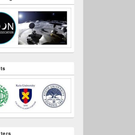
ts
ters