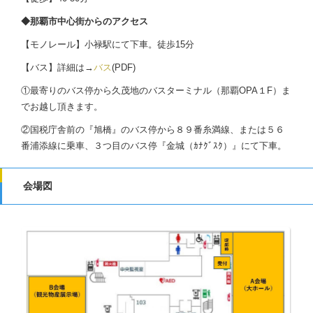
◆那覇市中心街からのアクセス
【モノレール】小禄駅に
て下車。徒歩
15
分
【バス】詳細は→
バス
(PDF)
①最寄りのバス停から久茂地のバスターミナル（那覇OPA１F）ま
でお越し頂きます。
②国税庁舎前の『旭橋』のバス停から８９番糸満線、または５６
番浦添線に乗車、３つ目のバス停『金城（ｶﾅｸﾞｽｸ）』にて下車。
会場図