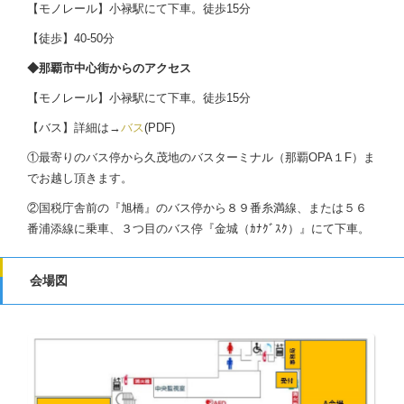
【モノレール】
小禄駅
にて下車。徒歩15分
【徒歩】40-50分
◆那覇市中心街からのアクセス
【モノレール】小禄駅に
て下車。徒歩
15
分
【バス】詳細は→
バス
(PDF)
①最寄りのバス停から久茂地のバスターミナル（那覇OPA１F）ま
でお越し頂きます。
②国税庁舎前の『旭橋』のバス停から８９番糸満線、または５６
番浦添線に乗車、３つ目のバス停『金城（ｶﾅｸﾞｽｸ）』にて下車。
会場図