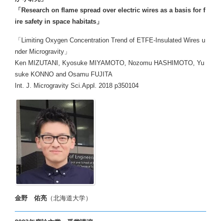
「Research on flame spread over electric wires as a basis for f
ire safety in space habitats」
「Limiting Oxygen Concentration Trend of ETFE-Insulated Wires u
nder Microgravity」
Ken MIZUTANI, Kyosuke MIYAMOTO, Nozomu HASHIMOTO, Yu
suke KONNO and Osamu FUJITA
Int. J. Microgravity Sci.Appl. 2018 p350104
金野 佑亮
（北海道大学）