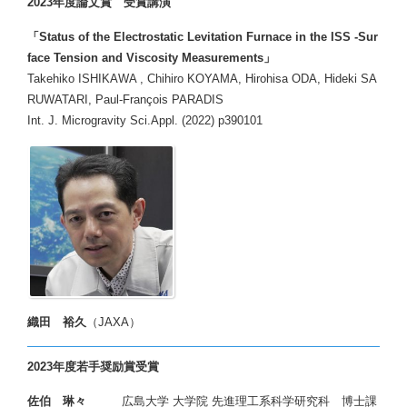
2023年度論文賞 受賞講演
「Status of the Electrostatic Levitation Furnace in the ISS -Sur
face Tension and Viscosity Measurements」
Takehiko ISHIKAWA , Chihiro KOYAMA, Hirohisa ODA, Hideki SA
RUWATARI, Paul-François PARADIS
Int. J. Microgravity Sci.Appl. (2022) p390101
織田 裕久
（JAXA）
2023年度若手奨励賞受賞
佐伯 琳々
広島大学 大学院 先進理工系科学研究科 博士課