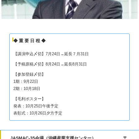
◆ 重 要 日 程 ◆
【講演申込〆切】7月24日→延長７月31日
【予稿原稿〆切】8月24日→延長8月31日
【参加登録〆切】
1期：9月22日
2期：10月18日
【毛利ポスター】
発表：10月25日午後予定
表彰式：10月26日夕方予定
JASMAC-35会場（沖縄産業支援センター） 〒