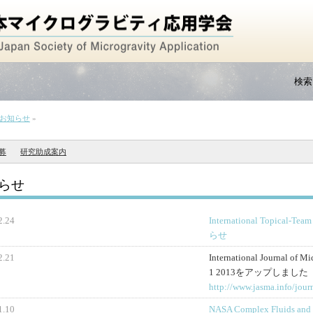
検索
お知らせ
»
募
研究助成案内
らせ
2.24
International Topical-T
らせ
2.21
International Journal of Mi
1 2013をアップしました
http://www.jasma.info/jour
1.10
NASA Complex Fluids an