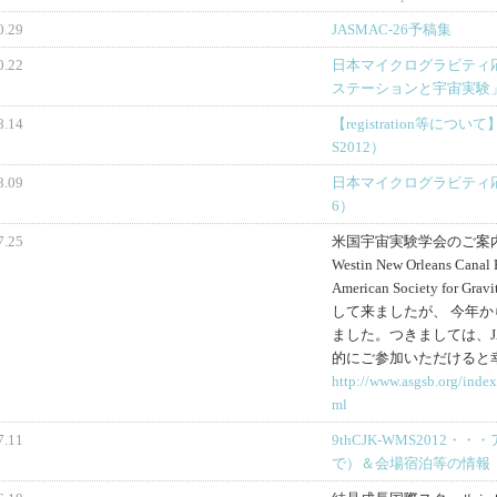
0.29
JASMAC-26予稿集
0.22
日本マイクログラビティ応
ステーションと宇宙実験
8.14
【registration等に
S2012）
8.09
日本マイクログラビティ応用
6）
7.25
米国宇宙実験学会のご案内201
Westin New Orleans Cana
American Society for Gr
して来ましたが、 今年
ました。つきましては、J
的にご参加いただけると
http://www.asgsb.org/inde
ml
7.11
9thCJK-WMS2012
で）＆会場宿泊等の情報