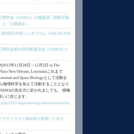
用学会（JASMA）公開講演「国際宇宙
」と「公開展示」
ついて】第9回日中韓シンポジウム（9thCJK-WM
学会第26回学術講演会（JASMAC-2
2年11月28日－12月2日 in The
l Place New Orleans, Louisianaこれまで
avitational and Space Biologyとして活動を
から物理科学を加えて活動することとなり
ASMAの先生方に於かれましても、 積極
幸いに存じます。
x.php/2012-asgsr-meeting-announcement.ht
・・・アブストラクト締め切り延期（7/20ま