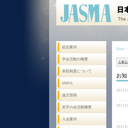
総合案内
Home
»
学会活動の概要
人事公
表彰制度について
お知
IJMSA
2013.0
論文投稿
2013.0
若手の会活動概要
入会案内
2013.0