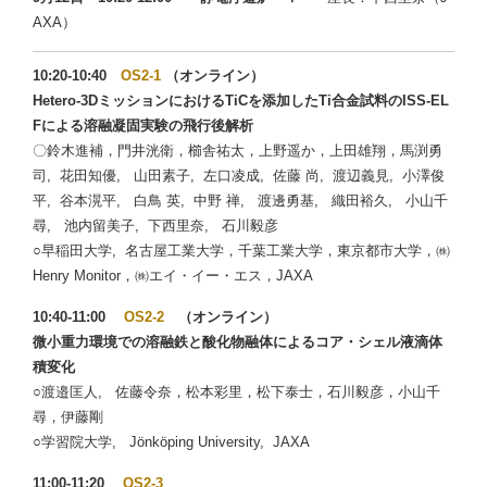
AXA）
10:20-10:40
OS2-1
（オンライン）
Hetero-3DミッションにおけるTiCを添加したTi合金試料のISS-EL
Fによる溶融凝固実験の飛行後解析
〇鈴木進補，門井洸衛，櫛舎祐太，上野遥か，上田雄翔，馬渕勇
司, 花田知優, 山田素子, 左口凌成, 佐藤 尚, 渡辺義見, 小澤俊
平, 谷本滉平, 白鳥 英, 中野 禅, 渡邊勇基, 織田裕久, 小山千
尋, 池内留美子, 下西里奈, 石川毅彦
○早稲田大学, 名古屋工業大学，千葉工業大学，東京都市大学，㈱
Henry Monitor，㈱エイ・イー・エス，JAXA
10:40-11:00
OS2-2
（オンライン）
微小重力環境での溶融鉄と酸化物融体によるコア・シェル液滴体
積変化
○渡邉匡人, 佐藤令奈，松本彩里，松下泰士，石川毅彦，小山千
尋，伊藤剛
○学習院大学, Jönköping University, JAXA
11:00-11:20
OS2-3