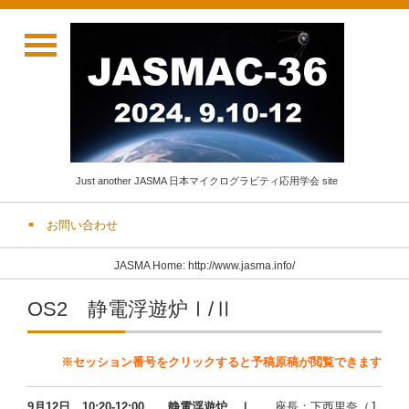
Just another JASMA 日本マイクログラビティ応用学会 site
お問い合わせ
JASMA Home: http://www.jasma.info/
OS2 静電浮遊炉Ⅰ/Ⅱ
※セッション番号をクリックすると予稿原稿が閲覧できます
9月12日 10:20-12:00 静電浮遊炉 Ⅰ
座長：下西里奈（J