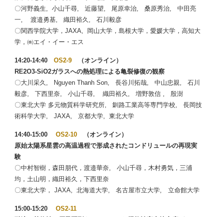
〇河野義生, 小山千尋, 近藤望, 尾原幸治, 桑原秀治, 中田亮
一, 渡邉勇基, 織田裕久, 石川毅彦
〇関西学院大学，JAXA, 岡山大学，島根大学，愛媛大学，高知大
学，㈱エイ・イー・エス
14:20-14:40
OS2-9
（オンライン）
RE2O3-SiO2ガラスへの熱処理による亀裂修復の観察
〇大川采久, Nguyen Thanh Son, 長谷川拓哉, 中山忠親, 石川
毅彦, 下西里奈, 小山千尋, 織田裕久, 増野敦信 , 殷澍
〇東北大学 多元物質科学研究所, 釧路工業高等専門学校, 長岡技
術科学大学, JAXA, 京都大学, 東北大学
14:40-15:00
OS2-10
（オンライン）
原始太陽系星雲の高温過程で形成されたコンドリュールの再現実
験
〇中村智樹，森田朋代，渡邉華奈, 小山千尋，木村勇気，三浦
均，土山明，織田裕久，下西里奈
〇東北大学， JAXA, 北海道大学, 名古屋市立大学, 立命館大学
15:00-15:20
OS2-11