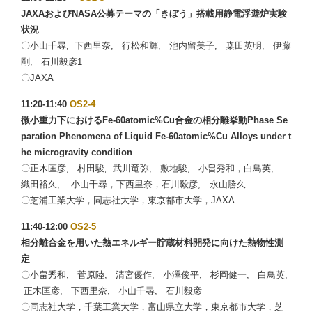
JAXAおよびNASA公募テーマの「きぼう」搭載用静電浮遊炉実験
状況
〇小山千尋, 下西里奈, 行松和輝, 池内留美子, 桒田英明, 伊藤
剛, 石川毅彦1
〇JAXA
11:20-11:40
OS2-4
微小重力下におけるFe-60atomic%Cu合金の相分離挙動Phase Se
paration Phenomena of Liquid Fe-60atomic%Cu Alloys under t
he microgravity condition
〇正木匡彦, 村田駿
武川竜弥, 敷地駿, 小畠秀和，白鳥英,
,
織田裕久, 小山千尋，下西里奈，石川毅彦, 永山勝久
〇芝浦工業大学，同志社大学，東京都市大学，JAXA
11:40-12:00
OS2-5
相分離合金を用いた熱エネルギー貯蔵材料開発に向けた熱物性測
定
〇小畠秀和, 菅原陸, 清宮優作, 小澤俊平, 杉岡健一, 白鳥英,
正木匡彦, 下西里奈, 小山千尋, 石川毅彦
〇同志社大学，千葉工業大学，富山県立大学，東京都市大学，芝