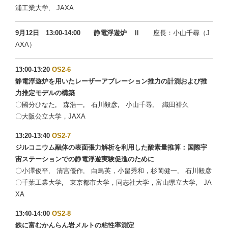
浦工業大学, JAXA
9月12日 13:00-14:00 静電浮遊炉 Ⅱ
座長：小山千尋（J
AXA）
13:00-13:20
OS2-6
静電浮遊炉を用いたレーザーアブレーション推力の計測および推
力推定モデルの構築
〇國分ひなた, 森浩一, 石川毅彦, 小山千尋, 織田裕久
〇大阪公立大学，JAXA
13:20-13:40
OS2-7
ジルコニウム融体の表面張力解析を利用した酸素量推算：国際宇
宙ステーションでの静電浮遊実験促進のために
〇小澤俊平, 清宮優作, 白鳥英，小畠秀和，杉岡健一, 石川毅彦
〇千葉工業大学, 東京都市大学，同志社大学，富山県立大学, JA
XA
13:40-14:00
OS2-8
鉄に富むかんらん岩メルトの粘性率測定