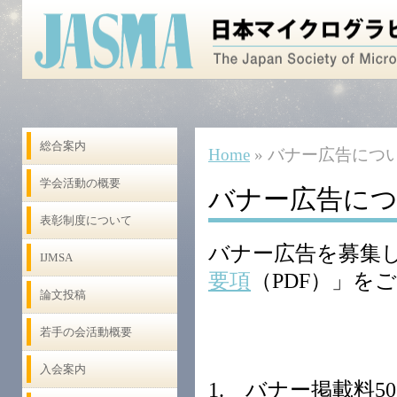
総合案内
Home
» バナー広告につ
学会活動の概要
バナー広告に
表彰制度について
バナー広告を募集
IJMSA
要項
（PDF）」を
論文投稿
若手の会活動概要
入会案内
1. バナー掲載料50