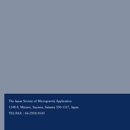
The Japan Society of Microgravity Application
1248-9, Mizuno, Sayama, Saitama 350-1317, Japan
TEL/FAX：04-2959-9143