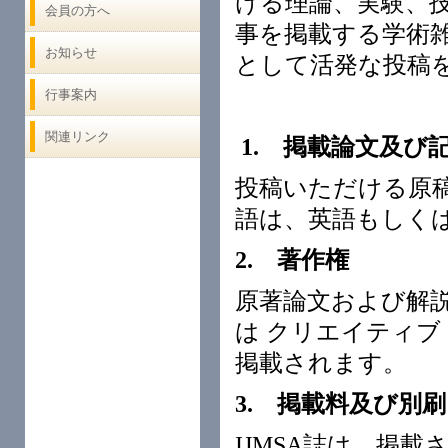
ける理論、実験、
会員の方へ
事を掲載する学術
お知らせ
として活発な投稿
行事案内
関連リンク
1. 掲載論文及び
投稿いただける原
語は、英語もしく
2. 著作権
原著論文および解
は クリエイティブ
掲載されます。
3. 掲載料
及び別刷
IJMSA誌は、掲