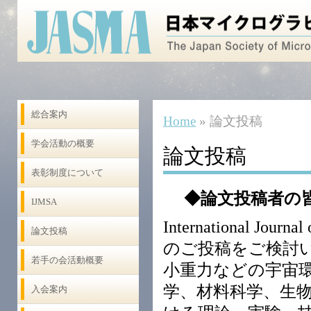
総合案内
Home
» 論文投稿
学会活動の概要
論文投稿
表彰制度について
◆論文投稿者の
IJMSA
International Journa
論文投稿
のご投稿をご検討い
若手の会活動概要
小重力などの宇宙
学、材料科学、生
入会案内