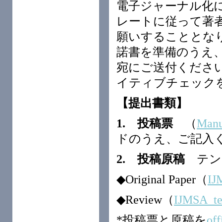
電子ジャーナル化
レートに従って著
願いすることとな
諾書を準備のうえ、
宛にご送付くださ
イティブチェック
【提出書類】
1. 投稿票
（
Manu
ドのうえ、ご記入
2. 投稿原稿
テン
◆Original Paper（
IJ
◆Review（
IJMSA_te
*投稿票と原稿を
of